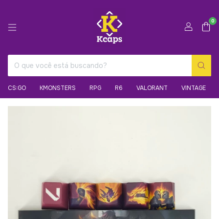
0
CS:GO
KMONSTERS
RPG
R6
VALORANT
VINTAGE