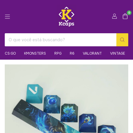
0
CS:GO
KMONSTERS
RPG
R6
VALORANT
VINTAGE