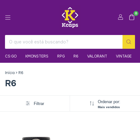
0
CS:GO
KMONSTERS
RPG
R6
VALORANT
VINTAGE
Início
>
R6
R6
Ordenar por:
Filtrar
Mais vendidos