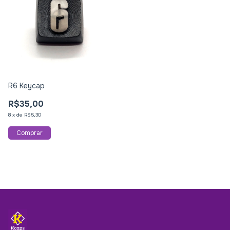
R6 Keycap
R$35,00
8
x
de
R$5,30