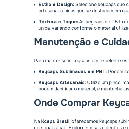
Estilo e Design:
Selecione keycaps que c
artesanais únicas que se destacam em qua
Textura e Toque:
As keycaps de PBT ofer
única, variando conforme o material utiliza
Manutenção e Cuida
Para manter suas keycaps em excelente esta
Keycaps Sublimadas em PBT:
Podem ser
Keycaps Artesanais:
Utilize um pincel m
podem danificar o material, e mantenha-as
Onde Comprar Keyc
Na
Kcaps Brasil
, oferecemos keycaps sublim
personalização. Explore nossas coleções e e