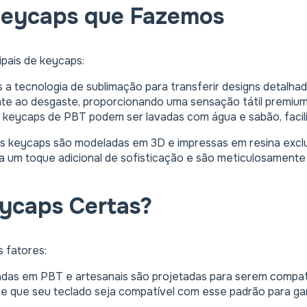
 Keycaps que Fazemos
ipais de keycaps:
 a tecnologia de sublimação para transferir designs detalh
ente ao desgaste, proporcionando uma sensação tátil premiu
s keycaps de PBT podem ser lavadas com água e sabão, faci
as keycaps são modeladas em 3D e impressas em resina excl
ra um toque adicional de sofisticação e são meticulosamente
ycaps Certas?
 fatores:
das em PBT e artesanais são projetadas para serem compat
de que seu teclado seja compatível com esse padrão para gar