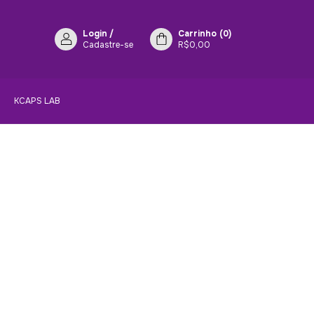
Login
/
Carrinho
(
0
)
Cadastre-se
R$0,00
KCAPS LAB