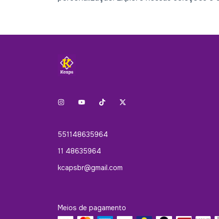
551148635964
11 48635964
kcapsbr@gmail.com
Meios de pagamento