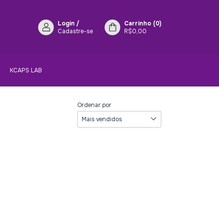
Login
/
Carrinho
(
0
)
Cadastre-se
R$0,00
KCAPS LAB
Ordenar por