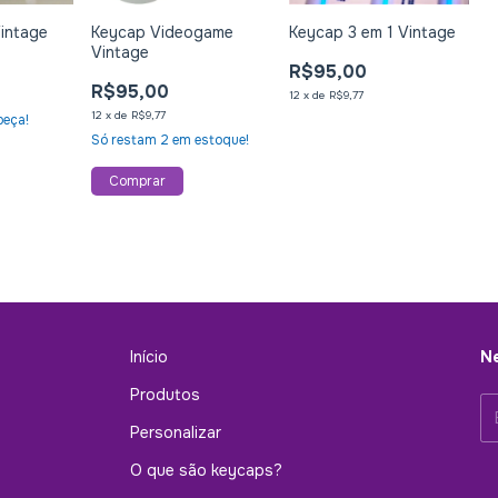
intage
Keycap Videogame
Keycap 3 em 1 Vintage
Vintage
R$95,00
R$95,00
12
x
de
R$9,77
12
x
de
R$9,77
peça!
Só restam
2
em estoque!
Início
Ne
Produtos
Personalizar
O que são keycaps?