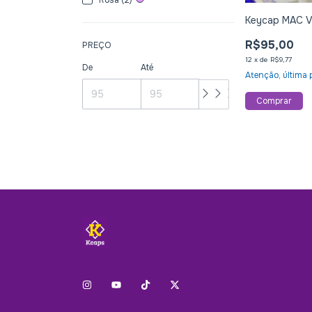
Keycap MAC V
R$95,00
PREÇO
12
x
de
R$9,77
De
Até
Atenção, última 
Comprar