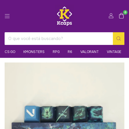
0
CS:GO
KMONSTERS
RPG
R6
VALORANT
VINTAGE