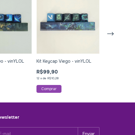
uo - vinYLOL
Kit Keycap Viego - vinYLOL
Kit Keycap Zed
R$99,90
R$99,90
12
x
de
R$10,28
12
x
de
R$10,28
wsletter