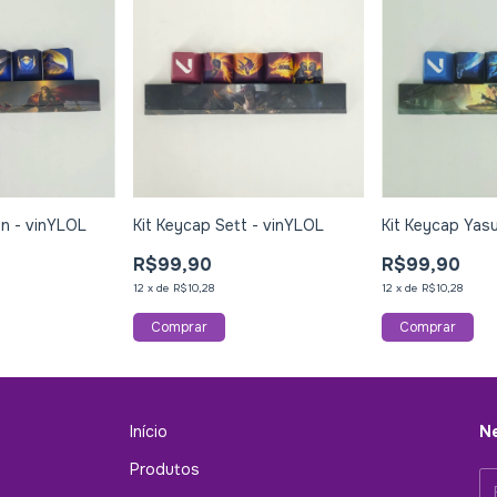
en - vinYLOL
Kit Keycap Sett - vinYLOL
Kit Keycap Yas
R$99,90
R$99,90
12
x
de
R$10,28
12
x
de
R$10,28
Início
Ne
Produtos