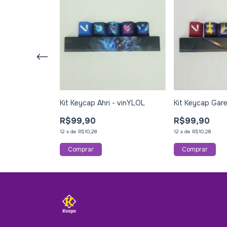
ox - vinYLOL
Kit Keycap Ahri - vinYLOL
Kit Keycap Gar
R$99,90
R$99,90
12
x
de
R$10,28
12
x
de
R$10,28