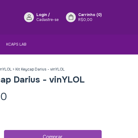
Login
/
Carrinho
(
0
)
Cadastre-se
R$0,00
KCAPS LAB
inYLOL
>
Kit Keycap Darius - vinYLOL
cap Darius - vinYLOL
90