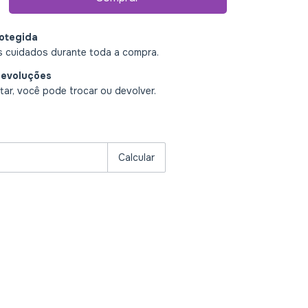
otegida
 cuidados durante toda a compra.
devoluções
ar, você pode trocar ou devolver.
P:
Alterar CEP
Calcular