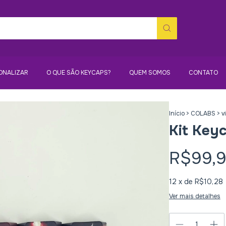
ONALIZAR
O QUE SÃO KEYCAPS?
QUEM SOMOS
CONTATO
Início
>
COLABS
>
v
Kit Key
R$99,
12
x de
R$10,28
Ver mais detalhes