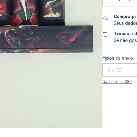
Compra pr
Seus dados
Trocas e 
Se não gost
Entregas para o CE
Meios de envio
Não sei meu CEP