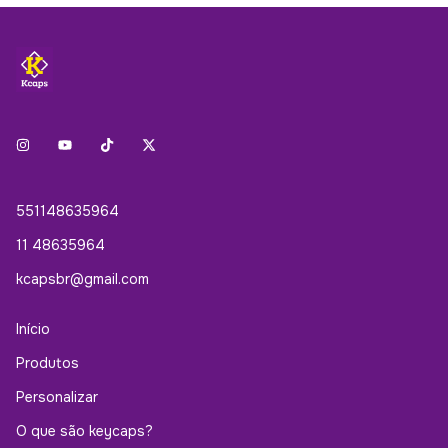
551148635964
11 48635964
kcapsbr@gmail.com
Início
Produtos
Personalizar
O que são keycaps?