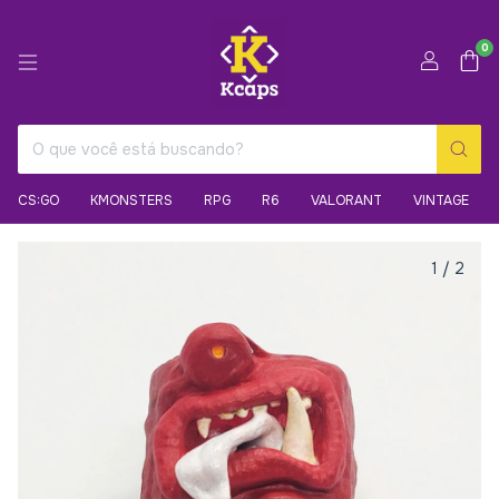
0
CS:GO
KMONSTERS
RPG
R6
VALORANT
VINTAGE
1
/
2