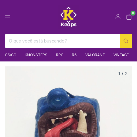
0
CS:GO
KMONSTERS
RPG
R6
VALORANT
VINTAGE
1
/
2