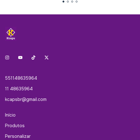
551148635964
11 48635964
kcapsbr@gmail.com
Início
Produtos
Personalizar