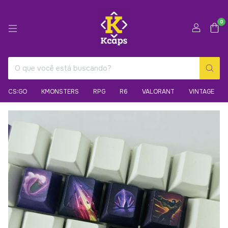
0
CS:GO
KMONSTERS
RPG
R6
VALORANT
VINTAGE