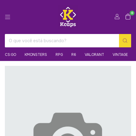
0
CS:GO
KMONSTERS
RPG
R6
VALORANT
VINTAGE