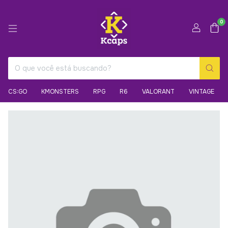
0
CS:GO
KMONSTERS
RPG
R6
VALORANT
VINTAGE