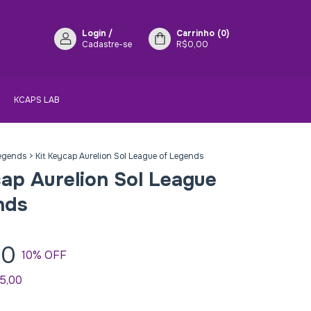
Login
/
Carrinho
(
0
)
Cadastre-se
R$0,00
KCAPS LAB
Legends
>
Kit Keycap Aurelion Sol League of Legends
cap Aurelion Sol League
nds
00
10
% OFF
5,00