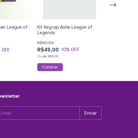
Kit Keycap Ashe League of
Kit Keycap Aph
han League of
Legends
Legends
R$50,00
R$50,00
R$45,00
R$45,00
10
% OFF
10
 OFF
11
x
de
R$5,03
11
x
de
R$5,03
wsletter