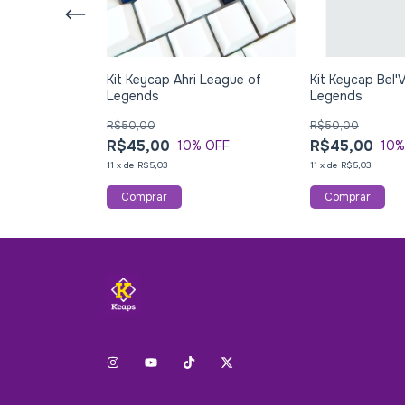
ia League of
Kit Keycap Ahri League of
Kit Keycap Bel'
Legends
Legends
R$50,00
R$50,00
R$45,00
R$45,00
 OFF
10
% OFF
10
%
11
x
de
R$5,03
11
x
de
R$5,03