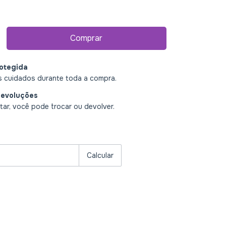
otegida
 cuidados durante toda a compra.
devoluções
ar, você pode trocar ou devolver.
P:
Alterar CEP
Calcular