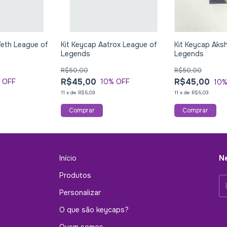
Veth League of
Kit Keycap Aatrox League of
Kit Keycap Aks
Legends
Legends
R$50,00
R$50,00
R$45,00
R$45,00
 OFF
10
% OFF
10
%
11
x
de
R$5,03
11
x
de
R$5,03
Início
Ne
Produtos
Personalizar
O que são keycaps?