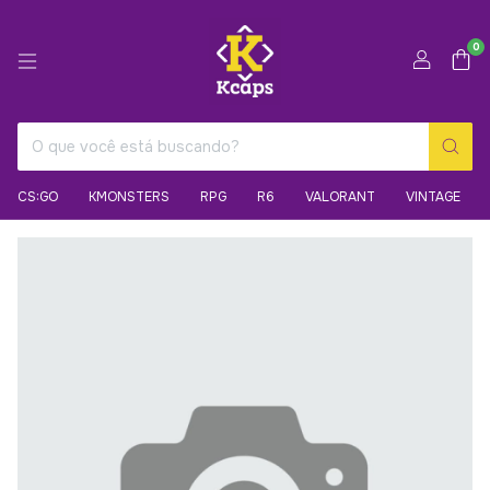
0
CS:GO
KMONSTERS
RPG
R6
VALORANT
VINTAGE