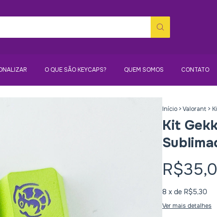
ONALIZAR
O QUE SÃO KEYCAPS?
QUEM SOMOS
CONTATO
Início
>
Valorant
>
K
Kit Gek
Sublima
R$35,
8
x de
R$5,30
Ver mais detalhes