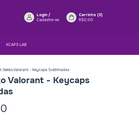
Login
/
Carrinho
(
0
)
Cadastre-se
R$0,00
KCAPS LAB
it Gekko Valorant - Keycaps Sublimadas
ko Valorant - Keycaps
das
00