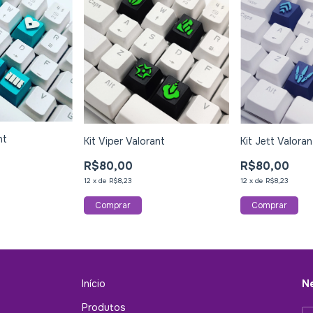
nt
Kit Viper Valorant
Kit Jett Valoran
R$80,00
R$80,00
12
x
de
R$8,23
12
x
de
R$8,23
Início
Ne
Produtos