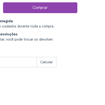
otegida
 cuidados durante toda a compra.
devoluções
ar, você pode trocar ou devolver.
P:
Alterar CEP
Calcular