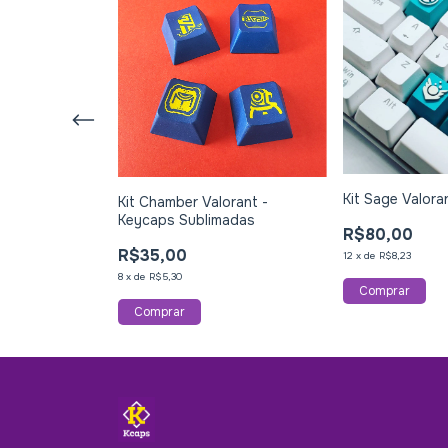
Kit Sage Valora
rant
Kit Chamber Valorant -
Keycaps Sublimadas
R$80,00
R$35,00
12
x
de
R$8,23
8
x
de
R$5,30