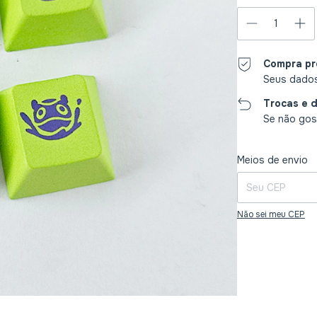
Compra pr
Seus dados
Trocas e 
Se não gost
Entregas para o CE
Meios de envio
Não sei meu CEP