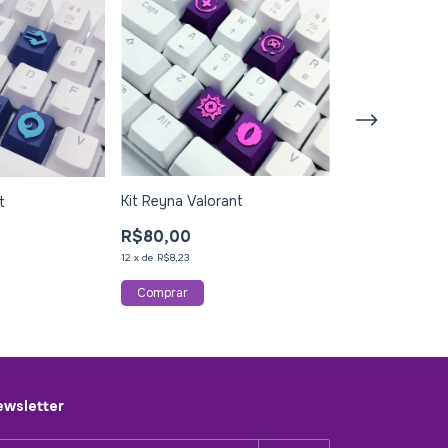
Kit Reyna Valorant
t
Kit Gekko Valo
R$80,00
R$80,00
12
x
de
R$8,23
12
x
de
R$8,23
wsletter