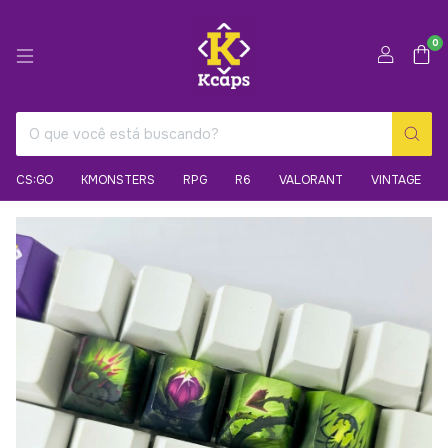
0
CS:GO
KMONSTERS
RPG
R6
VALORANT
VINTAGE