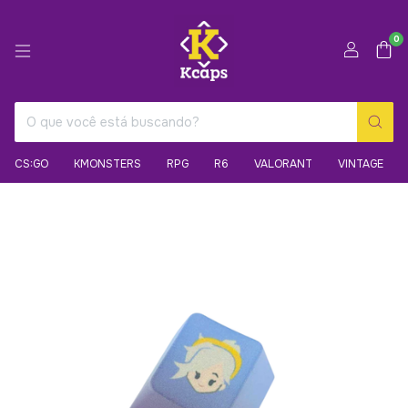
0
CS:GO
KMONSTERS
RPG
R6
VALORANT
VINTAGE