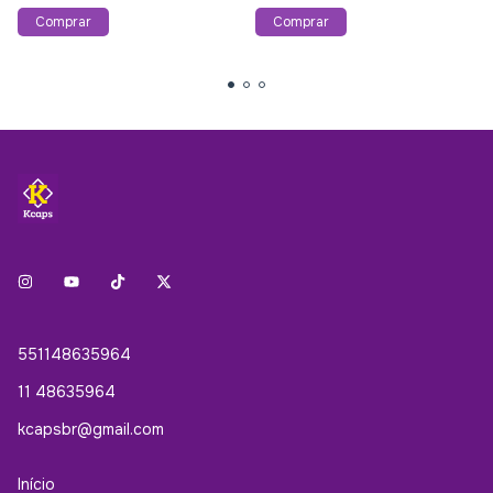
551148635964
11 48635964
kcapsbr@gmail.com
Início