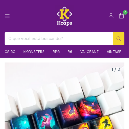
0
CS:GO
KMONSTERS
RPG
R6
VALORANT
VINTAGE
1
/
2