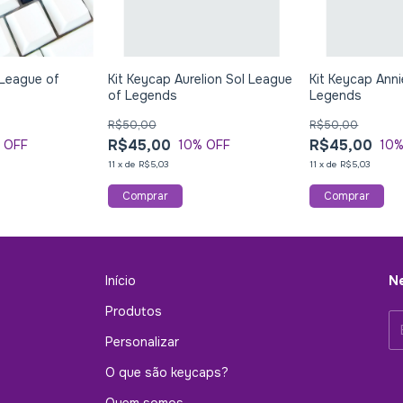
 League of
Kit Keycap Aurelion Sol League
Kit Keycap Ann
of Legends
Legends
R$50,00
R$50,00
R$45,00
R$45,00
 OFF
10
% OFF
10
%
11
x
de
R$5,03
11
x
de
R$5,03
Início
Ne
Produtos
Personalizar
O que são keycaps?
Quem somos