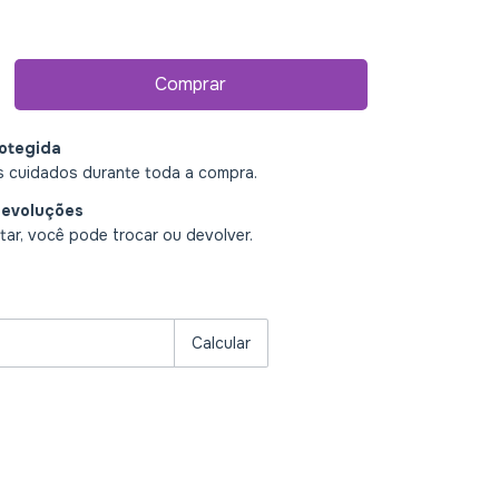
otegida
 cuidados durante toda a compra.
devoluções
ar, você pode trocar ou devolver.
P:
Alterar CEP
Calcular