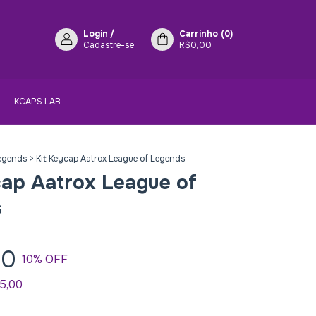
Login
/
Carrinho
(
0
)
Cadastre-se
R$0,00
KCAPS LAB
Legends
>
Kit Keycap Aatrox League of Legends
cap Aatrox League of
s
00
10
% OFF
5,00