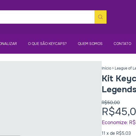
ONALIZAR
O QUE SÃO KEYCAPS?
QUEM SOMOS
CONTATO
Início
>
League of 
Kit Key
Legend
R$50,00
R$45,
Economize:
R$
11
x de
R$5,03