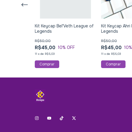
tar League of
Kit Keycap Bel'Veth League of
Kit Keycap Ahri
Legends
Legends
R$50,00
R$50,00
R$45,00
R$45,00
 OFF
10
% OFF
10
%
11
x
de
R$5,03
11
x
de
R$5,03